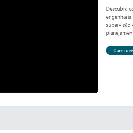
Descubra co
engenharia 
supervisão 
planejamen
Quero conv