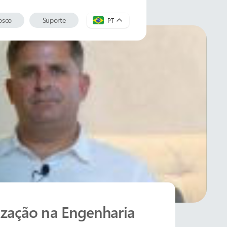
osco
Suporte
PT
lização na Engenharia