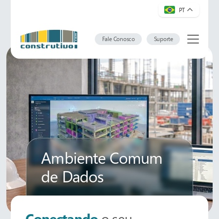
PT
Fale Conosco
Suporte
Ambiente Comum
de Dados
Conectando
o seu