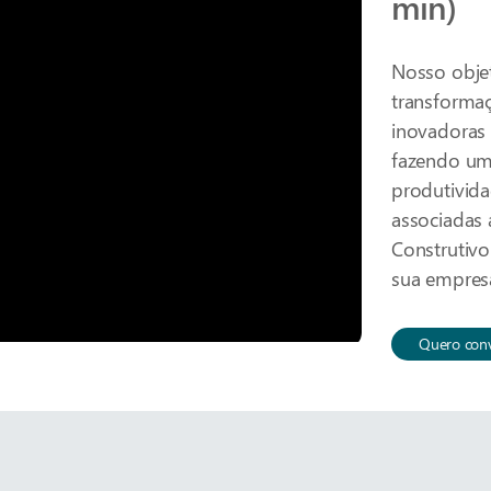
min)
Nosso objet
transformaç
inovadoras 
fazendo um
produtivida
associadas
Construtivo
sua empresa
Quero conv