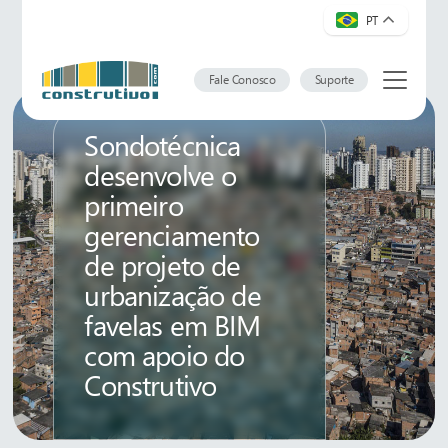
PT
Fale Conosco
Suporte
Sondotécnica
desenvolve o
primeiro
gerenciamento
de projeto de
urbanização de
favelas em BIM
com apoio do
Construtivo