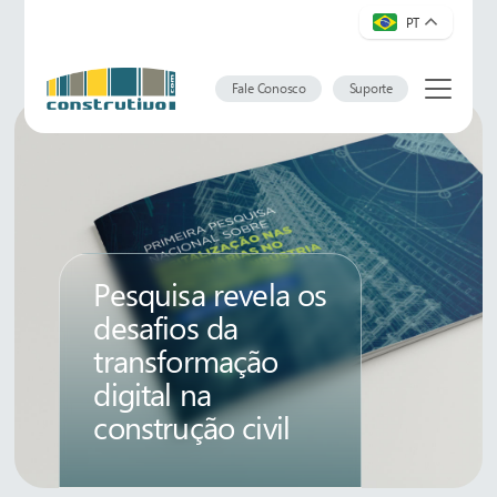
PT
Fale Conosco
Suporte
Pesquisa revela os
desafios da
transformação
digital na
construção civil