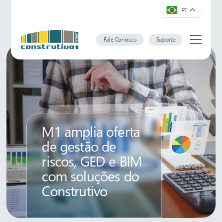
PT
Fale Conosco
Suporte
M1 amplia oferta
de gestão de
riscos, GED e BIM
com soluções do
Construtivo