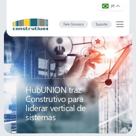
PT
Fale Conosco
Suporte
HubUNION traz
Construtivo para
liderar vertical de
sistemas