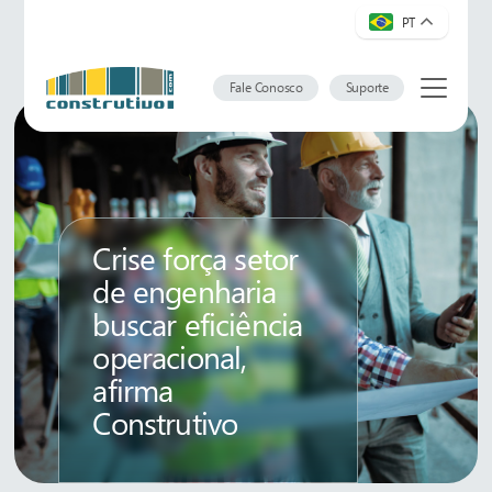
PT
Fale Conosco
Suporte
Crise força setor
de engenharia
buscar eficiência
operacional,
afirma
Construtivo