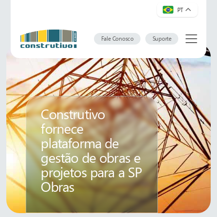
PT
Fale Conosco
Suporte
Construtivo
fornece
plataforma de
gestão de obras e
projetos para a SP
Obras