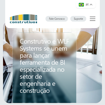
PT
Fale Conosco
Suporte
Construtivo e WLF
Systems se unem
para lançar
ferramenta de BI
especializada no
setor de
engenharia e
construção