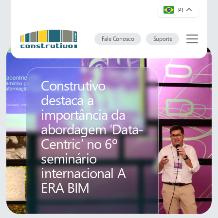
PT
Fale Conosco
Suporte
Construtivo
destaca a
importância da
abordagem ‘Data-
Centric’ no 6º
seminário
internacional A
ERA BIM