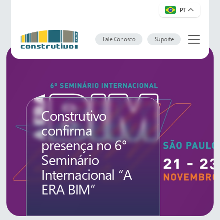
PT
Fale Conosco
Suporte
Construtivo
confirma
presença no 6°
Seminário
Internacional “A
ERA BIM”