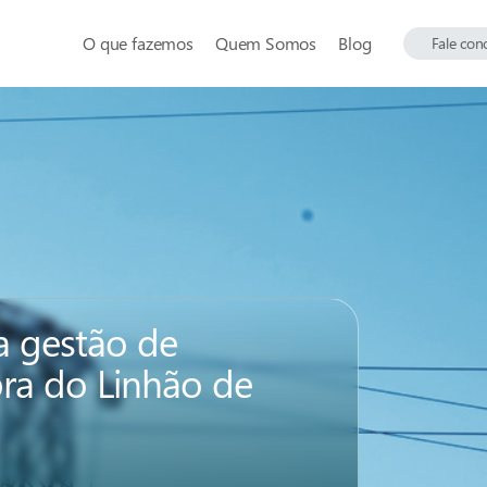
O que fazemos
Quem Somos
Blog
Fale con
a gestão de
ra do Linhão de