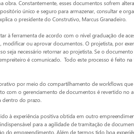
ma obra. Constantemente, esses documentos sofrem alter
epositório único e seguro para armazenar, consultar e o
lica o presidente do Construtivo, Marcus Granadeiro.
ar à ferramenta de acordo com o nível graduação de aces
, modificar ou aprovar documentos. O projetista, por exem
so seja necessário retornar ao projetista. Se o documento e
mpreiteiro é comunicado. Todo este processo é feito na 
orativo por meio do compartilhamento de workflows que 
sto com o gerenciamento de documentos é revertido no a
a dentro do prazo.
ido à experiência positiva obtida em outro empreendiment
indispensável para a agilidade de tramitação de documen
ução do empreendimento. Além de termos tido boa experiê