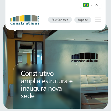
PT
Fale Conosco
Suporte
Construtivo
amplia estrutura e
inaugura nova
sede