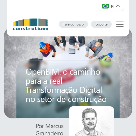
PT
Fale Conosco
Suporte
OpenBIM: o caminho
para a real
Transformação Digital
no setor de construção
Por
Marcus
Granadeiro