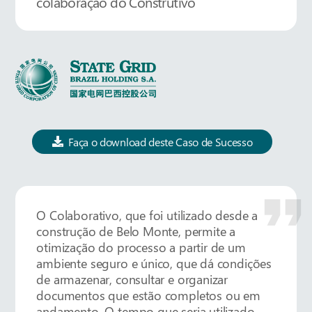
colaboração do Construtivo
Faça o download deste Caso de Sucesso
format_quot
O Colaborativo, que foi utilizado desde a
construção de Belo Monte, permite a
otimização do processo a partir de um
ambiente seguro e único, que dá condições
de armazenar, consultar e organizar
documentos que estão completos ou em
andamento. O tempo que seria utilizado