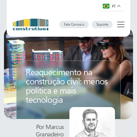
PT
Fale Conosco
Suporte
Reaquecimento na
construção civil: menos
política e mais
tecnologia
Por
Marcus
Granadeiro